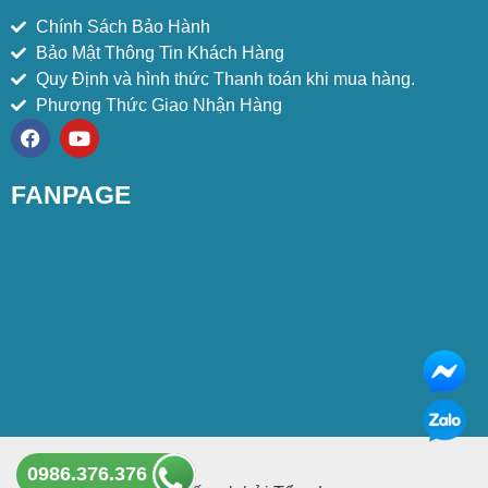
Chính Sách Bảo Hành
Bảo Mật Thông Tin Khách Hàng
Quy Định và hình thức Thanh toán khi mua hàng.
Phương Thức Giao Nhận Hàng
F
Y
a
o
c
u
e
t
FANPAGE
b
u
o
b
o
e
k
0986.376.376