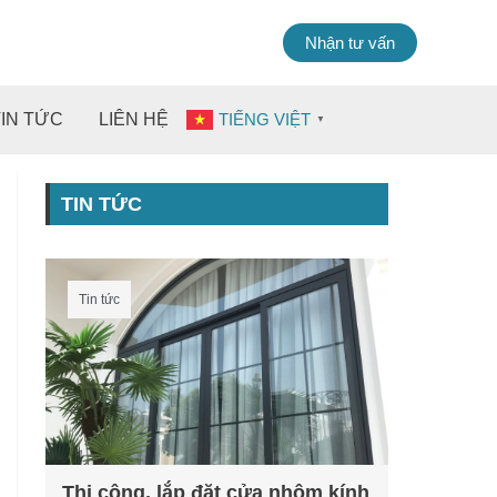
Nhận tư vấn
TIN TỨC
LIÊN HỆ
TIẾNG VIỆT
▼
TIN TỨC
Tin tức
Thi công, lắp đặt cửa nhôm kính