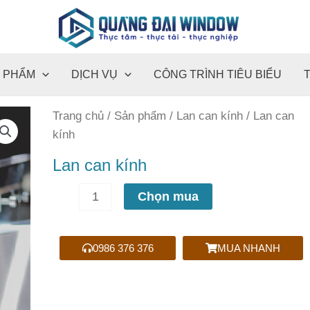
 PHẨM
DỊCH VỤ
CÔNG TRÌNH TIÊU BIỂU
Lan
Trang chủ
/
Sản phẩm
/
Lan can kính
/ Lan can
can
kính
kính
Lan can kính
số
lượng
Chọn mua
0986 376 376
MUA NHANH