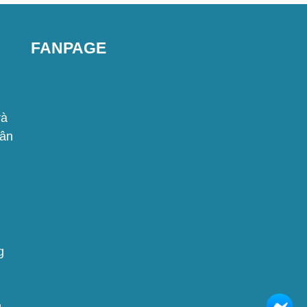
FANPAGE
rà
lân
g