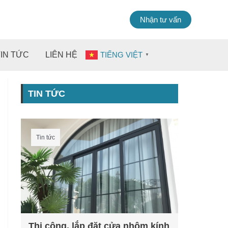
Nhận tư vấn
TIN TỨC
LIÊN HỆ
TIẾNG VIỆT
▼
TIN TỨC
Tin tức
Thi công, lắp đặt cửa nhôm kính