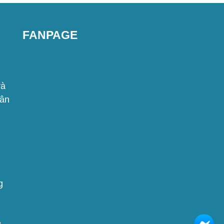
FANPAGE
rà
lân
g