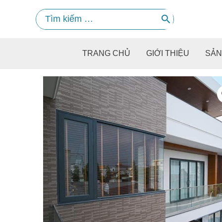
Skip
Search
to
for:
content
TRANG CHỦ
GIỚI THIỆU
SẢN