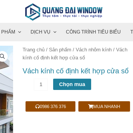
 PHẨM
DỊCH VỤ
CÔNG TRÌNH TIÊU BIỂU
Vách
Trang chủ
/
Sản phẩm
/
Vách nhôm kính
/ Vách
kính
kính cố định kết hợp cửa sổ
cố
Vách kính cố định kết hợp cửa sổ
định
kết
Chọn mua
hợp
cửa
sổ
0986 376 376
MUA NHANH
số
lượng