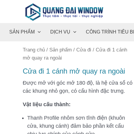
SẢN PHẨM
DỊCH VỤ
CÔNG TRÌNH TIÊU B
Cửa
Trang chủ
/
Sản phẩm
/
Cửa đi
/ Cửa đi 1 cánh
đi
mở quay ra ngoài
1
Cửa đi 1 cánh mở quay ra ngoài
cánh
mở
Được mở với góc mở 180 độ, là hệ cửa sổ có
quay
các khung nhỏ gọn, có cấu hình đặc trưng.
ra
Vật liệu cấu thành:
ngoài
số
Thanh Profile nhôm sơn tĩnh điện (khuôn
lượng
cửa, khung cánh) đảm bảo phần kết cấu
chịu lực chính của cánh cửa.