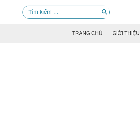
Skip
Search
to
for:
content
TRANG CHỦ
GIỚI THIỆU