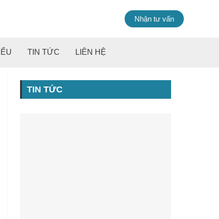
Nhận tư vấn
IỂU
TIN TỨC
LIÊN HỆ
TIN TỨC